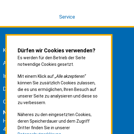
Service
Kontakt
Dürfen wir Cookies verwenden?
Es werden für den Betrieb der Seite
Anfahrt
notwendige Cookies gesetzt.
Impressum
Mit einem Klick auf
„Alle akzeptieren“
können Sie zusätzlich Cookies zulassen,
Datenschutz
die es uns ermöglichen, Ihren Besuch auf
unserer Seite zu analysieren und diese so
Cookie-Einstellungen
zu verbessern.
Neuss-Düsseldorfer Häfen GmbH & Co. KG
Näheres zu den eingesetzten Cookies,
Hammer Landstraße 3
deren Speicherdauer und dem Zugriff
Dritter finden Sie in unserer
41460 Neuss