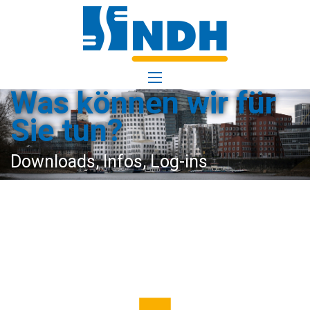
Was kön­nen wir für
Sie tun?
Down­loads, In­fos, Log-ins