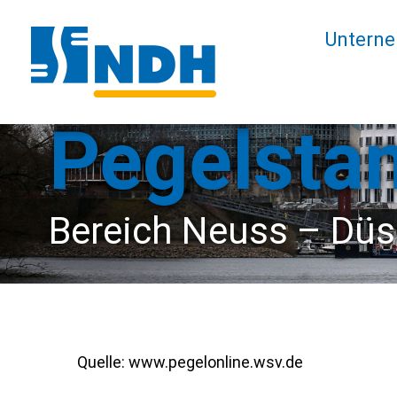
Untern
Pe­gel­sta
Be­reich Neuss – Düs­
Quelle: www.pegelonline.wsv.de