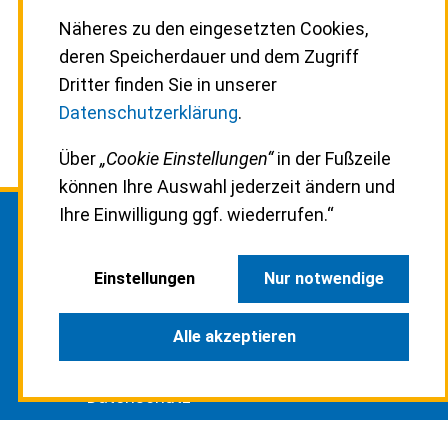
Näheres zu den eingesetzten Cookies,
deren Speicherdauer und dem Zugriff
Dritter finden Sie in unserer
Datenschutzerklärung
.
Service
Pegelstand
Über
„Cookie Einstellungen“
in der Fußzeile
können Ihre Auswahl jederzeit ändern und
Ihre Einwilligung ggf. wiederrufen.“
Kontakt
Einstellungen
Nur notwendige
Anfahrt
Alle akzeptieren
Impressum
Datenschutz
Cookie-Einstellungen