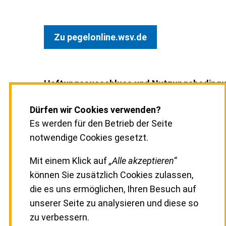
Zu pegelonline.wsv.de
Haftungsausschluss und Nutzungsbeding
Die Bundesanstalt für IT-Dienstleistungen i
Dürfen wir Cookies verwenden?
BMVBS (DLZ-IT BMVBS) wird mit aller Sorgfalt
Es werden für den Betrieb der Seite
Aktualität der veröffentlichten Information
notwendige Cookies gesetzt.
vom DLZ-IT BMVBS keine Haftung und Gewähr
inhaltliche Richtigkeit, die Genauigkeit, die Ak
Mit einem Klick auf
„Alle akzeptieren“
Zuverlässigkeit und die Vollständigkeit der 
können Sie zusätzlich Cookies zulassen,
veröffentlichen Informationen übernommen
die es uns ermöglichen, Ihren Besuch auf
zusätzlich Daten Dritter von nationalen und 
unserer Seite zu analysieren und diese so
Organisationen und Einrichtungen angezeigt, 
zu verbessern.
obige Haftungsausschluss gilt.